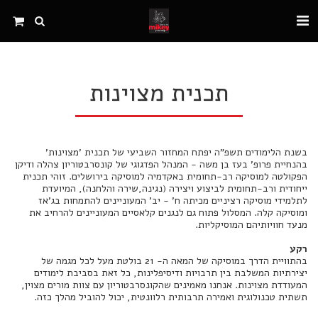
תכנית מצוינות
בשנת הלימודים תשפ"ה יפתח המחזור השביעי של תכנית 'מצוינות'
בהנחיית פרופ' בעז בן משה - המנהל הפדגוגי של קונסרבטוריון צהלה ודיקן
הפקולטה למוסיקה רב-תחומית באקדמיה למוסיקה בירושלים. זוהי תכנית
ייחודית ורב-תחומית לביצוע ויצירה (נגינה,שירה והלחנה), המיועדת
לתלמידי מוסיקה רציניים מכיתה ח' - יב' המעוניינים להתמחות בג'אז
ומוסיקה קלה. המסלול פתוח גם לנגנים קלאסיים המעוניינים להרחיב את
מנעד חוויותיהם המוסיקליות.
רקע
בהתוויית הדרך במוסיקה של המאה ה- 21 בולטת מעל לכל מגמה של
יצירתיות המשלבת בין תרבויות ודיסיפלינות, כל זאת בסביבת לימודים
המעודדת מצוינות. אנחנו מאמינים שהקונסרבטוריון עם צוות מורים מצוין,
תשתית טכנולוגית ואמירה תרבותית רלוונטית, יכול להוביל מהלך כזה.